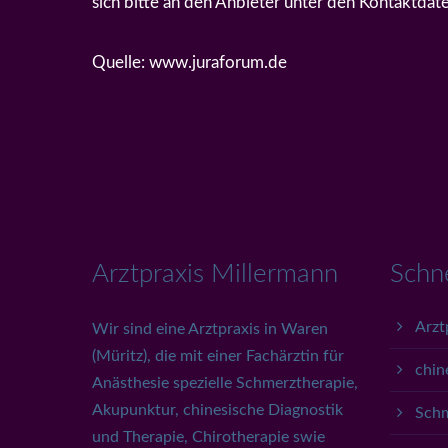
sich bitte an den Anbieter unter den Kontaktda
Quelle: www.juraforum.de
Arztpraxis Millermann
Schn
Arzt
Wir sind eine Arztpraxis in Waren
(Müritz), die mit einer Fachärztin für
chin
Anästhesie spezielle Schmerztherapie,
Akupunktur, chinesische Diagnostik
Schm
und Therapie, Chirotherapie swie