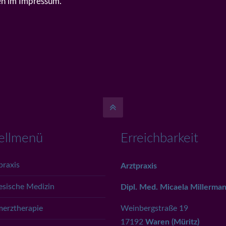
ten im Impressum.
ellmenü
Erreichbarkeit
praxis
Arztpraxis
esische Medizin
Dipl. Med. Micaela Millerma
erztherapie
Weinbergstraße 19
17192
Waren (Müritz)