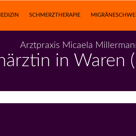
EDIZIN
SCHMERZTHERAPIE
MIGRÄNESCHWE
Arztpraxis Micaela Millerma
härztin in Waren (