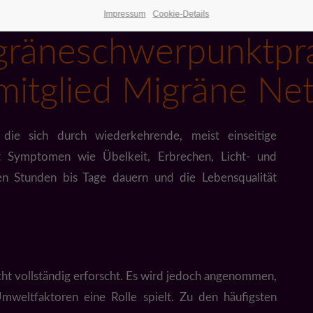
Arztpraxis Millermann Waren (Müritz)
Impressum
Cookie-Details
gräneschwerpunktpra
itglied Migräne N
 die sich durch wiederkehrende, meist einseitige
t Symptomen wie Übelkeit, Erbrechen, Licht- und
en Stunden bis Tage dauern und die Lebensqualität
ht vollständig erforscht. Es wird jedoch angenommen,
weltfaktoren eine Rolle spielt. Zu den häufigsten