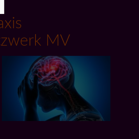
xis
etzwerk MV