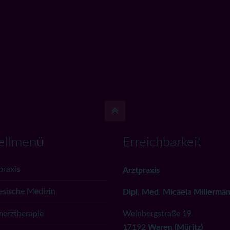
ellmenü
Erreichbarkeit
praxis
Arztpraxis
esische Medizin
Dipl. Med. Micaela Millerma
erztherapie
Weinbergstraße 19
17192
Waren (Müritz)