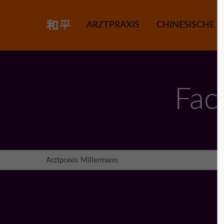
ARZTPRAXIS
CHINESISCHE M
Fac
Arztpraxis Millermann
Migräneschwerpunktpraxis