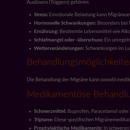
Auslösern (Triggern) gehören:
Stress:
Emotionale Belastung kann Migräneanf
Hormonelle Schwankungen:
Besonders bei 
Ernährung:
Bestimmte Lebensmittel wie Alko
Schlafmangel oder -überschuss:
Ein unregel
Wetterveränderungen:
Schwankungen im Luf
Behandlungsmöglichkeite
Die Behandlung der Migräne kann sowohl medika
Medikamentöse Behandlu
Schmerzmittel:
Ibuprofen, Paracetamol oder 
Triptane:
Diese spezifischen Migränemedikam
Prophylaktische Medikamente:
In schweren 