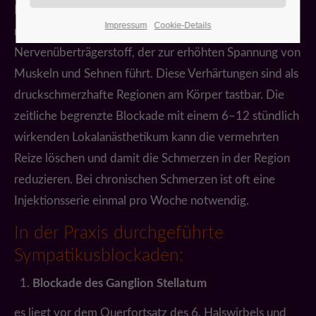
Ein Dauerreiz führt zu einem erhöhten Sympatikotonus
Impressum
Cookie-Details
mit vermehrter Freisetzung von Noradrenalin, ein
Nervenüberträgerstoff, der zur erhöhten Spannung von
Muskeln und Sehnen führt. Diese Verhärtungen sind als
druckschmerzhafte Regionen am Körper tastbar. Die
zeitliche begrenzte Blockade mit einem 6–12 stündlich
wirkenden Lokalanästhetikum kann die vermehrten
Reize löschen und damit die Schmerzen in der Region
reduzieren. Bei chronischen Schmerzen ist oft eine
Injektionsserie einmal pro Woche notwendig.
In der Praxis durchgeführte
Sympatikusblockaden:
Blockade des Ganglion Stellatum
es liegt vor dem Querfortsatz des 6. Halswirbels und