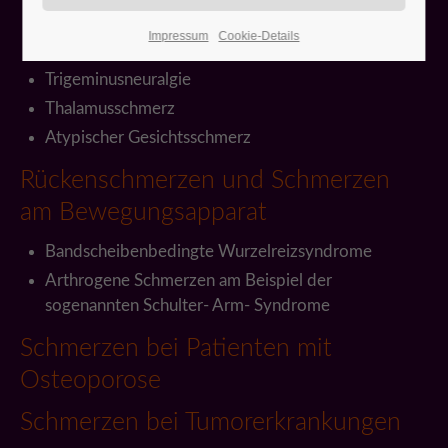
des Halses
Impressum
Cookie-Details
Medikamenteninduzierter Kopfschmerz
Trigeminusneuralgie
Thalamusschmerz
Atypischer Gesichtsschmerz
Rückenschmerzen und Schmerzen
am Bewegungsapparat
Bandscheibenbedingte Wurzelreizsyndrome
Arthrogene Schmerzen am Beispiel der
sogenannten Schulter- Arm- Syndrome
Schmerzen bei Patienten mit
Osteoporose
Schmerzen bei Tumorerkrankungen