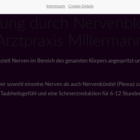
Arztpraxis Millermann Waren (Müritz)
Impressum
Cookie-Details
ung durch Nervenbl
Arztpraxis Millerman
zielt Nerven im Bereich des gesamten Körpers angespritzt un
n wir sowohl einzelne Nerven als auch Nervenbündel (Plexus) z
s Taubheitsgefühl und eine Schmerzreduktion für 6-12 Stunde