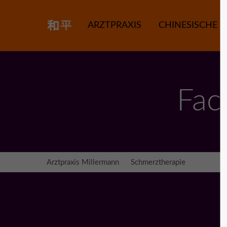
ARZTPRAXIS
CHINESISCHE M
Fac
Arztpraxis Millermann
Schmerztherapie
Nervenb