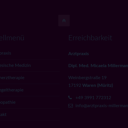
ellmenü
Erreichbarkeit
praxis
Arztpraxis
esische Medizin
Dipl. Med. Micaela Millerma
erztherapie
Weinbergstraße 19
17192
Waren (Müritz)
egeltherapie
+49 3991 772312
opathie
info@arztpraxis-millerma
akt